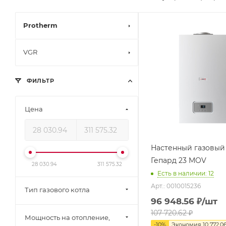
Protherm
VGR
ФИЛЬТР
Цена
Настенный газовый
Гепард 23 MOV
28 030.94
311 575.32
Есть в наличии: 12
Арт.: 0010015236
Тип газового котла
96 948.56
₽
/шт
107 720.62
₽
Мощность на отопление,
-
10
%
Экономия
10 772.0