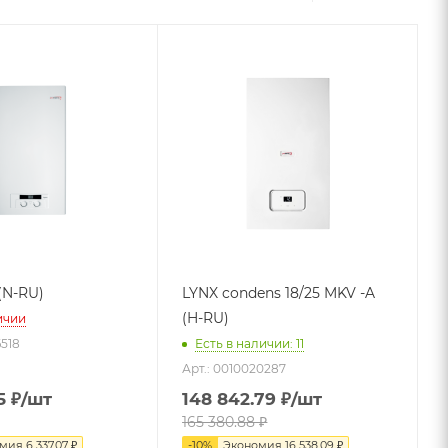
 (N-RU)
LYNX condens 18/25 MKV -A
(H-RU)
ичии
6518
Есть в наличии: 11
Арт.: 0010020287
5
₽
/шт
148 842.79
₽
/шт
165 380.88
₽
омия
6 337.07
₽
-
10
%
Экономия
16 538.09
₽