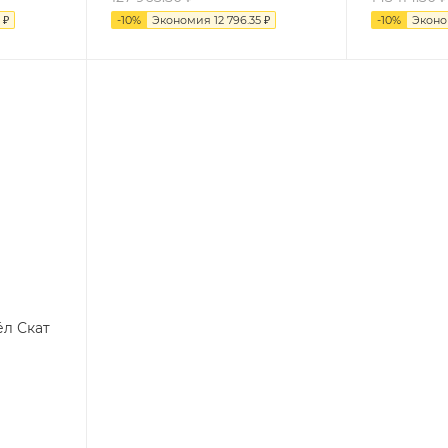
₽
-
10
%
Экономия
12 796.35
₽
-
10
%
Экон
ёл Скат