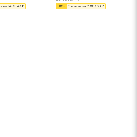
омия
14 311.43
₽
-
10
%
Экономия
2 803.09
₽