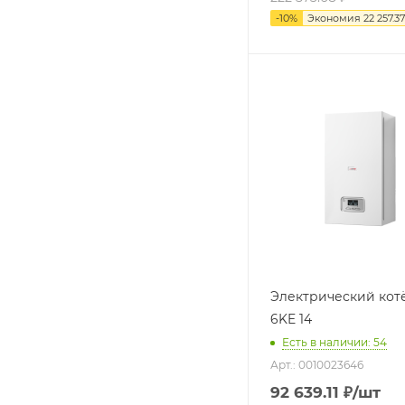
-
10
%
Экономия
22 257.37
Электрический кот
6KE 14
Есть в наличии: 54
Арт.: 0010023646
92 639.11
₽
/шт