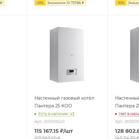
₽
-
10
%
Экономия
10 737.86
₽
-
10
%
Экон
Настенный газовый котёл
Настенный
Пантера 25 KOО
Пантера 2
Есть в наличии: 43
Нет в нал
Арт.: 0010015241
Арт.: 001001
115 167.15
₽
/шт
128 802.
127 963.50
₽
143 114.30
₽