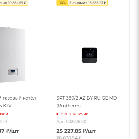
омия
10 584.59
₽
-
10
%
Экономия
13 586.23
₽
 газовый котёл
SRT 380/2 AZ BY RU GE MD
5 KTV
(Protherm)
ичии
Нет в наличии
5244
Арт.: 0020261001
87
₽
/шт
25 227.85
₽
/шт
28 030.94
₽