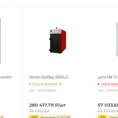
 котёл
Котел Бобер 60DLO
Lynx HK 11
Есть в наличии: 8
Нет в нал
Арт.: 0010018864
Арт.: 001001
280 417.79
₽
/шт
57 033.6
311 575.32
₽
63 370.72
₽
6
₽
-
10
%
Экономия
31 157.53
₽
-
10
%
Экон