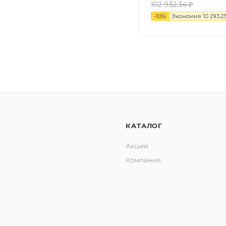
102 932.34
₽
-
10
%
Экономия
10 293.2
КАТАЛОГ
Акции
Компания