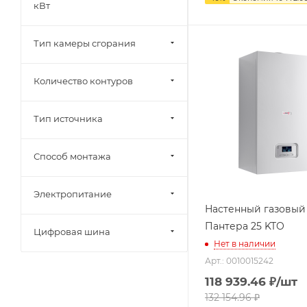
кВт
Тип камеры сгорания
Количество контуров
Тип источника
Способ монтажа
Электропитание
Настенный газовый
Пантера 25 KTO
Цифровая шина
Нет в наличии
Арт.: 0010015242
118 939.46
₽
/шт
132 154.96
₽