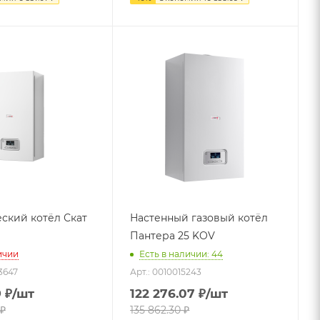
ский котёл Скат
Настенный газовый котёл
Пантера 25 KOV
ичии
Есть в наличии: 44
3647
Арт.: 0010015243
9
₽
/шт
122 276.07
₽
/шт
₽
135 862.30
₽