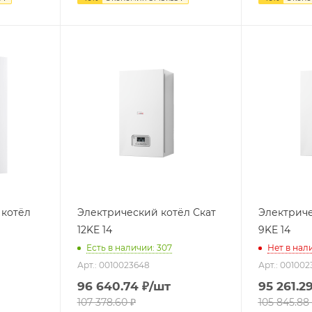
 котёл
Электрический котёл Скат
Электриче
12KE 14
9KE 14
Есть в наличии: 307
Нет в нал
Арт.: 0010023648
Арт.: 001002
96 640.74
₽
/шт
95 261.2
107 378.60
₽
105 845.88