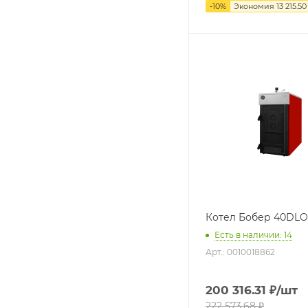
-
10
%
Экономия
13 215.50
Котел Бобер 40DLO
Есть в наличии: 14
Арт.: 0010018862
200 316.31
₽
/шт
222 573.68
₽