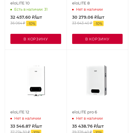
eloLITE 10
eloLITE 8
Есть в наличии: 31
Нет в наличии
32 457.60
₽
/шт
30 279.06
₽
/шт
36 064
₽
33 643.40
₽
-
10
%
-
10
%
В КОРЗИНУ
В КОРЗИНУ
eloLITE 12
eloLITE pro 6
Нет в наличии
Нет в наличии
33 546.87
₽
/шт
35 438.76
₽
/шт
37 274.30
₽
39 376.40
₽
-
10
%
-
10
%