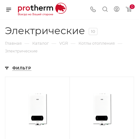
0
Электрические
10
—
—
—
—
Главная
Каталог
VGR
Котлы отопления
Электрические
ФИЛЬТР