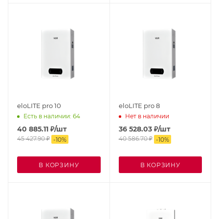
eloLITE pro 10
eloLITE pro 8
Есть в наличии: 64
Нет в наличии
40 885.11
₽
/шт
36 528.03
₽
/шт
45 427.90
₽
40 586.70
₽
-
10
%
-
10
%
В КОРЗИНУ
В КОРЗИНУ