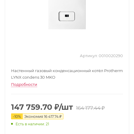
Артикул:
0010020290
Настенный газовый конденсационный котёл Protherm
LYNX condens 30 MKO
Подробности
147 759.70
₽
/шт
164 177.44
₽
-
10
%
Экономия
16 417.74
₽
Есть в наличии: 21