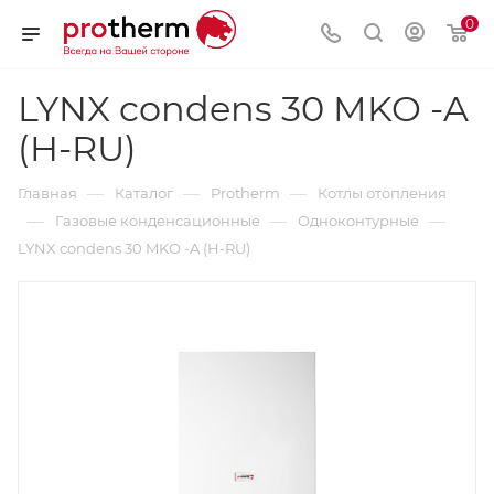
0
LYNX condens 30 MKO -A
(H-RU)
—
—
—
Главная
Каталог
Protherm
Котлы отопления
—
—
—
Газовые конденсационные
Одноконтурные
LYNX condens 30 MKO -A (H-RU)