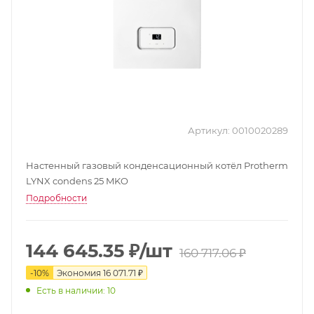
Артикул:
0010020289
Настенный газовый конденсационный котёл Protherm
LYNX condens 25 MKO
Подробности
144 645.35
₽
/шт
160 717.06
₽
-
10
%
Экономия
16 071.71
₽
Есть в наличии: 10