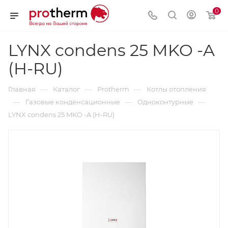
0
LYNX condens 25 MKO -A
(H-RU)
—
—
—
Главная
Каталог
Protherm
Котлы отопления
—
—
—
Газовые конденсационные
Одноконтурные
LYNX condens 25 MKO -A (H-RU)