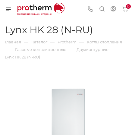
0
Lynx HK 28 (N-RU)
—
—
—
Главная
Каталог
Protherm
Котлы отопления
—
—
—
Газовые конвекционные
Двухконтурные
Lynx HK 28 (N-RU)