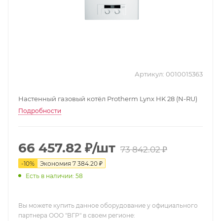
Артикул:
0010015363
Настенный газовый котёл Protherm Lynx HK 28 (N-RU)
Подробности
66 457.82
₽
/шт
73 842.02
₽
-
10
%
Экономия
7 384.20
₽
Есть в наличии: 58
Вы можете купить данное оборудование у официального
партнера ООО "ВГР" в своем регионе: