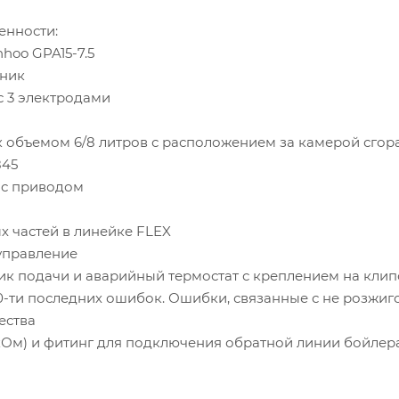
енности:
nhoo GPA15-7.5
нник
с 3 электродами
к объемом 6/8 литров с расположением за камерой сгор
845
 с приводом
х частей в линейке FLEX
управление
ик подачи и аварийный термостат с креплением на клип
10-ти последних ошибок. Ошибки, связанные с не розжи
ества
 кОм) и фитинг для подключения обратной линии бойлер