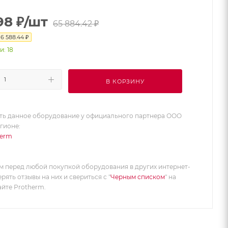
98
₽
/шт
65 884.42
₽
я
6 588.44
₽
и: 18
В КОРЗИНУ
ть данное оборудование у официального партнера ООО
егионе:
herm
 перед любой покупкой оборудования в других интернет-
рять отзывы на них и свериться с "
Черным списком
" на
йте Protherm.