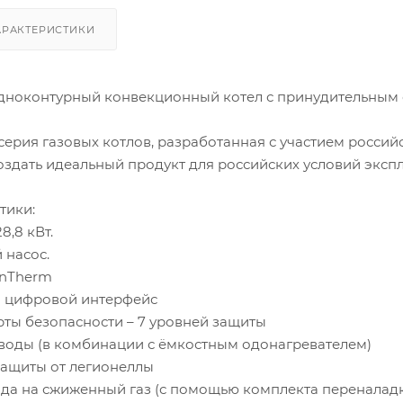
АРАКТЕРИСТИКИ
дноконтурный конвекционный котел с принудительным о
серия газовых котлов, разработанная с участием росси
оздать идеальный продукт для российских условий экспл
тики:
8,8 кВт.
 насос.
enTherm
й цифровой интерфейс
рты безопасности – 7 уровней защиты
 воды (в комбинации с ёмкостным одонагревателем)
защиты от легионеллы
ода на сжиженный газ (с помощью комплекта переналад