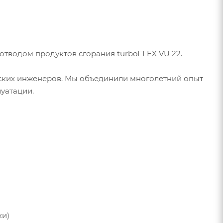
тводом продуктов сгорания turboFLEX VU 22.
йских инженеров. Мы объединили многолетний опыт
уатации.
ки)