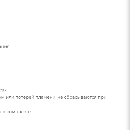
ания
сах
гом или потерей пламени, не сбрасываются при
а в комплекте