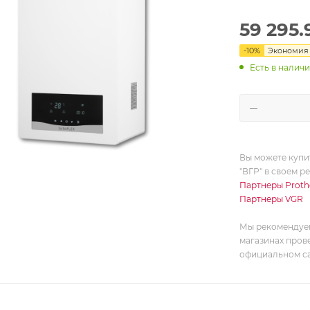
59 295.
-
10
%
Экономи
Есть в наличи
Вы можете купи
"ВГР" в своем р
Партнеры Prot
Партнеры VGR
Мы рекомендуем
магазинах прове
официальном са