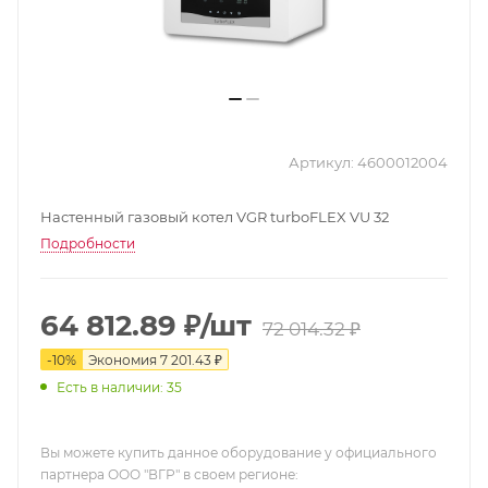
Артикул:
4600012004
Настенный газовый котел VGR turboFLEX VU 32
Подробности
64 812.89
₽
/шт
72 014.32
₽
-
10
%
Экономия
7 201.43
₽
Есть в наличии: 35
Вы можете купить данное оборудование у официального
партнера ООО "ВГР" в своем регионе: