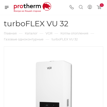
0
turboFLEX VU 32
—
—
—
—
Главная
Каталог
VGR
Котлы отопления
—
Газовые одноконтурные
turboFLEX VU 32