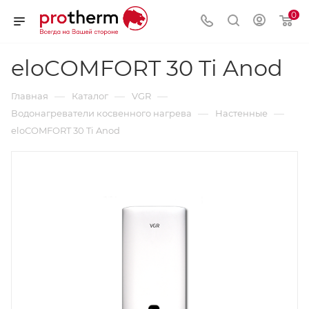
0
eloCOMFORT 30 Ti Anod
—
—
—
Главная
Каталог
VGR
—
—
Водонагреватели косвенного нагрева
Настенные
eloCOMFORT 30 Ti Anod