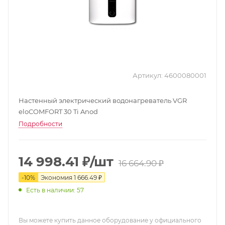
Артикул:
4600080001
Настенный электрический водонагреватель VGR
eloCOMFORT 30 Ti Anod
Подробности
14 998.41
₽
/шт
16 664.90
₽
-
10
%
Экономия
1 666.49
₽
Есть в наличии: 57
Вы можете купить данное оборудование у официального