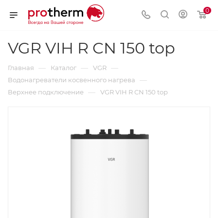
0
VGR VIH R CN 150 top
—
—
—
Главная
Каталог
VGR
—
Водонагреватели косвенного нагрева
—
Верхнее подключение
VGR VIH R CN 150 top