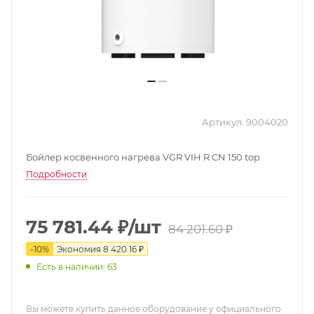
Артикул:
9004020
Бойлер косвенного нагрева VGR VIH R CN 150 top
Подробности
75 781.44
₽
/шт
84 201.60
₽
-
10
%
Экономия
8 420.16
₽
Есть в наличии: 63
Вы можете купить данное оборудование у официального